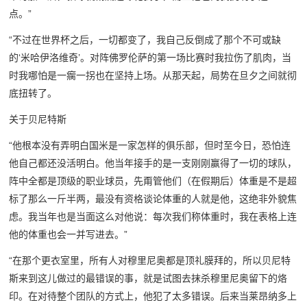
点。”
“不过在世界杯之后，一切都变了，我自己反倒成了那个不可或缺
的‘米哈伊洛维奇’。对阵佛罗伦萨的第一场比赛时我拉伤了肌肉，当
时我哪怕是一瘸一拐也在坚持上场。从那天起，局势在旦夕之间就彻
底扭转了。
关于贝尼特斯
“他根本没有弄明白国米是一家怎样的俱乐部，但时至今日，恐怕连
他自己都还没活明白。他当年接手的是一支刚刚赢得了一切的球队，
阵中全都是顶级的职业球员，先甭管他们（在假期后）体重是不是超
标了那么一斤半两，最没有资格谈论体重的人就是他，这绝非外貌焦
虑。我当年也是当面这么对他说：每次我们称体重时，我在表格上连
他的体重也会一并写进去。”
“在那个更衣室里，所有人对穆里尼奥都是顶礼膜拜的，所以贝尼特
斯来到这儿做过的最错误的事，就是试图去抹杀穆里尼奥留下的烙
印。在对待整个团队的方式上，他犯了太多错误。后来当莱昂纳多上