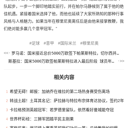
队起步，一步一个脚印地踏实前行，并在帕尔马静候到了属于他的绝
佳机遇。紧接着国米选择了他，而他也延续了大家所熟知的那种行事
风格与人格魅力。如果当年在穆里尼奥离任后是由他来接掌教鞭，我
们绝对能多赢几个意甲冠军。”
足球
意甲
国际米兰
穆里尼奥
罗马诺：国米接近总价5000万欧签下帕莱斯特拉，切尔西并未报价
斯基拉：国米5000万欧签帕莱斯特拉进入最后阶段 球员年薪300万欧
相关内容
希望无碍！邮报：加纳乔在维拉的第二场热身赛受伤离场
1
转战土超！土耳其名记：萨拉赫与特拉布宗体育达协议，签约2年
2
卡拉格预测英超冠军：若罗德里留队，依然看好曼城能夺冠
3
世界杯彩经：三狮军团踏平民主刚果
4
塞梅尼奥：很可惜上赛季英超我们功亏一篑；瓜帅教我如何慢下来踢