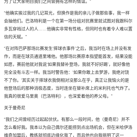
为了让大家明白我们之间曾拥有怎样的情谊。”
“他确实挨过我的几记耳光，但换作是我的亲儿子做那些事，我一样
会抽他们。巴洛特利是一个在第一场分组对抗赛里就试图对我跟科尔
多瓦穿裆过人的人……他确实非常有性格，但同时也有着令人难以置
信的天赋。”
“在对阵巴萨那场比赛发生‘摔球衣事件’之后，我当时在场上并没有发
作，而是在球员通道里堵他。他那场比赛原本指望能首发，结果没能
如愿，赛前他就对我说‘如果我替补登场，我就不好好踢’，就好像他
完全没有斗志一样。我当时警告他：‘如果你敢上去梦游，我绝对饶
不了你。’其实关于摔球衣我倒相对没那么在乎，真正让我恼火的是
他登场后的那种消极态度，当时连坐在替补席上的米利托也气炸了。
我真的很爱马里奥（巴洛特利），也深爱着他的养父母。”
关于曼奇尼
“我们之间曾经历过起起伏伏。有那么一段时间，他（曼奇尼）并不
怎么看好我。我本以为自己偶尔还能捞到点出场机会，但在米哈伊洛
维奇加盟后，教练就彻底边缘化我了，而且他也向我挑明了这一