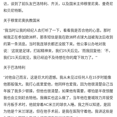
访，谈到了前队友巴洛特利、齐沃，以及国米主帅穆里尼奥、曼奇尼
和贝尼特斯。
关于穆里尼奥执教国米
“我当时让我的经纪人去打听了一下，看看我是否合他的心意。那时
候我正在参加欧洲杯，那条短信是我在欧洲杯点球大战被淘汰后收到
的第一条消息。当时我连球衣都还没脱下来。他公事公办地对我
说：‘这就是足球，打起精神来，我们25天后见。’而我回复他：‘不，
我们21天后就见，我已经迫不及待想在你的麾下效力了。’”
关于巴洛特利
“对他自己而言，这是巨大的遗憾。我从未见过任何人在15岁时能像
他那般强大。我打心底里爱他，他同样也爱我，因为他很清楚自己当
年挨了我多少顿揍，但他也很清楚，如果他有需要，哪怕是半夜惊醒
我也会立刻赶去陪他。我确实也这么做了，当年他在曼城效力并接受
半月板手术时，他就穿着AC米兰的球衣入睡。我之所以知道，是因
为他是个米兰球迷，但在他手术前，是我在医院守着他。我讲这些是