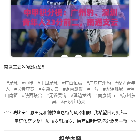
南通支云2-0延边龙鼎
足球
中甲
中国足球
广西恒宸
广东广州豹
深圳青年
人
长春亚泰
南通支云
定南赣联
宁波
大连鲲城
佛
山南狮
陕西联合
无锡吴钩
延边龙鼎
南京城市
苏州东
吴
石家庄功夫
法比安：恩里克和德拉富恩特的风格相似 我希望回到贝蒂斯退役
见证传奇之路！从18岁到38岁，梅西6届世界杯定妆照一览
相关内容