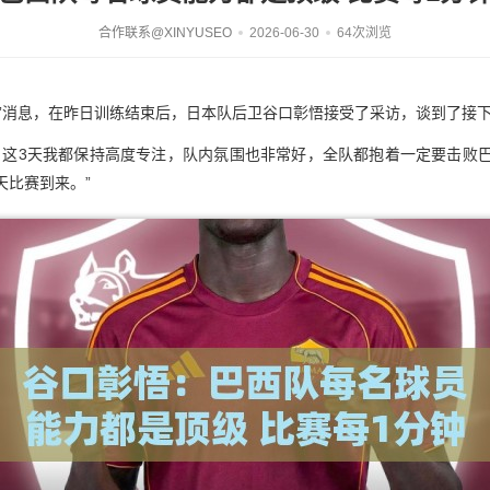
合作联系@XINYUSEO
2026-06-30
64次浏览
lchannel”消息，在昨日训练结束后，日本队后卫谷口彰悟接受了采访，谈到了
，这3天我都保持高度专注，队内氛围也非常好，全队都抱着一定要击败
天比赛到来。”