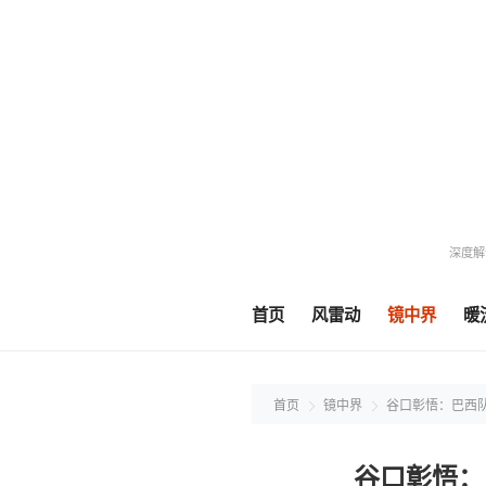
深度解
首页
风雷动
镜中界
暖
首页
镜中界
谷口彰悟：巴西
谷口彰悟：