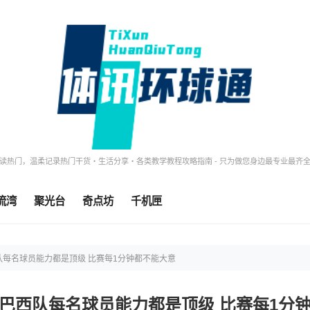
读热门，温柔记录热门干货・生活分享・各类教学教程攻略指南 - 只为做您身边最专业最齐
流湾
聚光台
奇点坊
千机匣
队每名球员能力都是顶级 比赛每1分钟都不能大意
巴西队每名球员能力都是顶级 比赛每1分