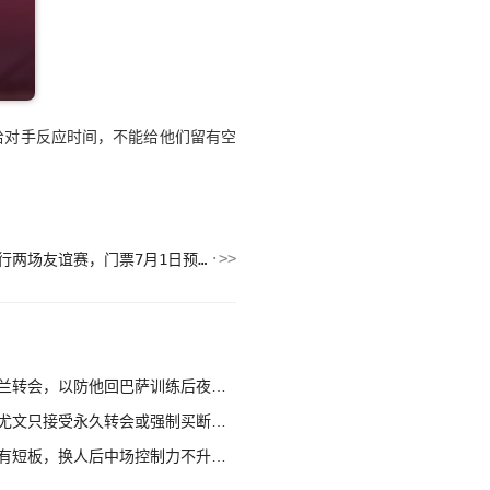
给对手反应时间，不能给他们留有空
官方：澳大利亚将在9月和巴西进行两场友谊赛，门票7月1日预售
转会，以防他回巴萨训练后夜长梦多
文只接受永久转会或强制买断方案
短板，换人后中场控制力不升反降