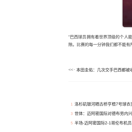
“巴西球员拥有着世界顶级的个人
隙。比赛的每一分钟我们都不能有
洛杉矶银河晒古桥亨梧7号球衣亮
1
世体：迈阿密国际对德布劳内兴趣
3
半场-迈阿密国际2-1哥伦布机
5