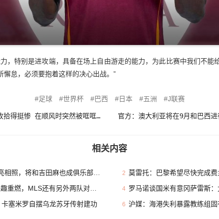
能力，特别是进攻端，具备在场上自由游走的能力，为此比赛中我们不能
所懈怠，必须要抱着这样的决心出战。”
足球
世界杯
巴西
日本
五洲
J联赛
本田圭佑：几次交手巴西都被收拾得挺惨 在顺风时突然被哐哐进球
相关内容
相照，将和吉田麻也成俱乐部队友
莫雷托：巴黎希望尽快完成费兰
2
重燃，MLS还有另外两队对其有意
罗马诺谈国米有意冈萨雷斯：尤
4
员 卡塞米罗自摆乌龙苏牙传射建功
沪媒：海港失利暴露教练组固有
6