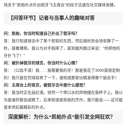
场关于“凯帕扑点扑出假牙飞主席台”的段子迅速在社交媒体发酵。
【问答环节】记者与当事人的趣味对答
问：凯帕，你当时知道自己扑出了假牙吗？
答：我只知道球击中了某个软软的东西，然后我听到全场安静了一
秒，接着爆笑。我以为对手假摔了，直到裁判跑过来说：“你把他的
牙扑飞了！”
问：被扑掉假牙的球员，你当时什么心情？
答：（口齿不清）我……我需要我的牙！那是我花了3000英镑定制
的！我只是在罚球前笑了一下，谁知道那家伙精准得像个狙击手！
问：主席台上的官员，被假牙击中是什么感觉？
答：我当时正在品红酒，突然一个带口水的异物撞在我杯子上。我以
为是谁的智齿成精了。后来知道是凯帕的杰作，我只能说——这可能
是本世纪最精彩的扑点。
深度解析：为什么“凯帕扑点”能引发全网狂欢？