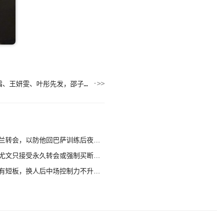
中国女足vs俄罗斯女足首发：王霜、王妍雯、叶彤先发，邵子钦替补
转会，以防他回巴萨训练后夜长梦多
文只接受永久转会或强制买断方案
短板，换人后中场控制力不升反降