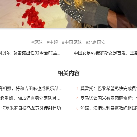
足球
中超
中国足球
北京国安
仅任职半年！官方：泰山助教阿贝尔·莫雷诺出任J2今治FC主教练
相关内容
相照，将和吉田麻也成俱乐部队友
莫雷托：巴黎希望尽快完成费兰
2
重燃，MLS还有另外两队对其有意
罗马诺谈国米有意冈萨雷斯：尤
4
员 卡塞米罗自摆乌龙苏牙传射建功
沪媒：海港失利暴露教练组固有
6