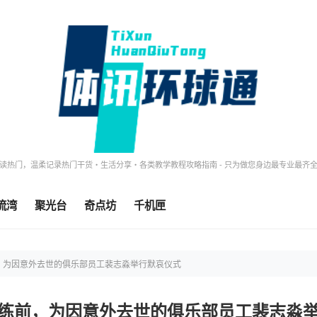
读热门，温柔记录热门干货・生活分享・各类教学教程攻略指南 - 只为做您身边最专业最齐
流湾
聚光台
奇点坊
千机匣
，为因意外去世的俱乐部员工裴志淼举行默哀仪式
练前，为因意外去世的俱乐部员工裴志淼