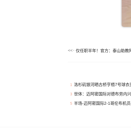
洛杉矶银河晒古桥亨梧7号球衣亮
1
世体：迈阿密国际对德布劳内兴趣
3
半场-迈阿密国际2-1哥伦布机
5