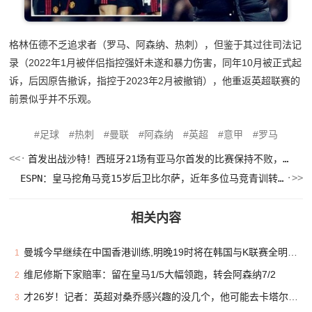
格林伍德不乏追求者（罗马、阿森纳、热刺），但鉴于其过往司法记
录（2022年1月被伴侣指控强奸未遂和暴力伤害，同年10月被正式起
诉，后因原告撤诉，指控于2023年2月被撤销），他重返英超联赛的
前景似乎并不乐观。
足球
热刺
曼联
阿森纳
英超
意甲
罗马
首发出战沙特！西班牙21场有亚马尔首发的比赛保持不败，打进60球
ESPN：皇马挖角马竞15岁后卫比尔萨，近年多位马竞青训转投死敌
相关内容
曼城今早继续在中国香港训练,明晚19时将在韩国与K联赛全明星热身
1
维尼修斯下家赔率：留在皇马1/5大幅领跑，转会阿森纳7/2
2
才26岁！记者：英超对桑乔感兴趣的没几个，他可能去卡塔尔或沙特
3