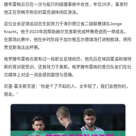
滕布雷格近日在一次与船只的碰撞事故中去世，年仅28岁，事发时
他正在奈梅亨附近的莫克湖休闲区游泳。
这位业余足球运动员生前效力于海尔德兰省二级联赛球队Jonge
Kracht。他于2023年因帮助赫尔克里斯完成杯赛奇迹而一举成名。
在那场比赛中，他在补时阶段于加尔根瓦尔德球场打进制胜球，将阿
贾克斯淘汰出杯赛。
格罗滕布雷格也曾有过一段职业足球经历，他先后在埃因霍温和维特
斯的青训营受训，还曾效力于奥斯。格罗滕布雷格的昔日队友们在社
交媒体上对这一消息感到震惊与悲痛。
尼基·霍夫斯写道：“你是个了不起的人，太年轻了，我们会想你的，
朋友。”