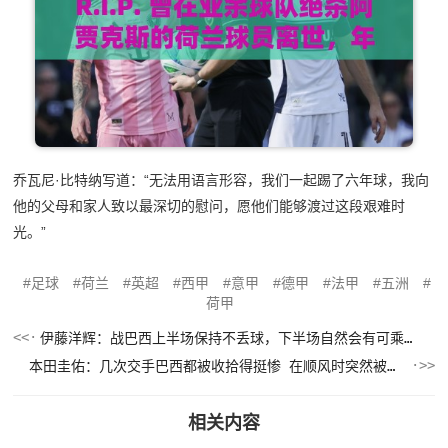
乔瓦尼·比特纳写道：“无法用语言形容，我们一起踢了六年球，我向
他的父母和家人致以最深切的慰问，愿他们能够渡过这段艰难时
光。”
足球
荷兰
英超
西甲
意甲
德甲
法甲
五洲
荷甲
伊藤洋辉：战巴西上半场保持不丢球，下半场自然会有可乘之机
本田圭佑：几次交手巴西都被收拾得挺惨 在顺风时突然被哐哐进球
相关内容