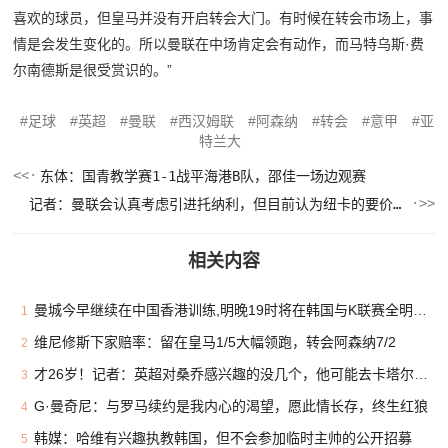
喜欢的球员，但皇马并没有开启转会大门。有时候在转会市场上，事
情是会发生变化的。所以曼联在中场肯定会有动作，而马特乌斯·费
尔南德斯是很受赏识的。”
足球
英超
曼联
西汉姆联
阿森纳
转会
意甲
亚
特兰大
东体：国青教学赛1-1战平海港B队，邵佳一场边观赛
记者：曼联会认真考虑引进托纳利，但目前认为纽卡的要价过高
相关内容
曼城今早继续在中国香港训练,明晚19时将在韩国与K联赛全明星热身
1
维尼修斯下家赔率：留在皇马1/5大幅领跑，转会阿森纳7/2
2
才26岁！记者：英超对桑乔感兴趣的没几个，他可能去卡塔尔或沙特
3
G·曼奇尼：与罗马续约是我内心的渴望，愿此情长存，终生红狼
4
韩媒：哈维有兴趣执教韩国，但不会参加临时主帅的公开招募
5