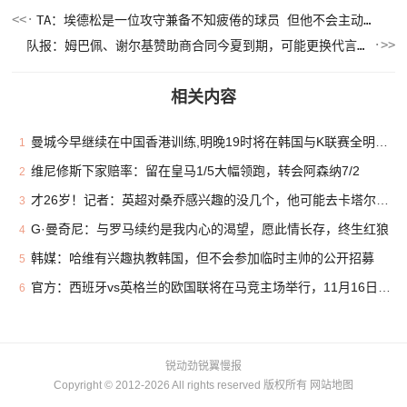
TA：埃德松是一位攻守兼备不知疲倦的球员 但他不会主动创造机会
队报：姆巴佩、谢尔基赞助商合同今夏到期，可能更换代言品牌
相关内容
曼城今早继续在中国香港训练,明晚19时将在韩国与K联赛全明星热身
1
维尼修斯下家赔率：留在皇马1/5大幅领跑，转会阿森纳7/2
2
才26岁！记者：英超对桑乔感兴趣的没几个，他可能去卡塔尔或沙特
3
G·曼奇尼：与罗马续约是我内心的渴望，愿此情长存，终生红狼
4
韩媒：哈维有兴趣执教韩国，但不会参加临时主帅的公开招募
5
官方：西班牙vs英格兰的欧国联将在马竞主场举行，11月16日开战
6
锐动劲锐翼慢报
Copyright © 2012-2026 All rights reserved 版权所有
网站地图