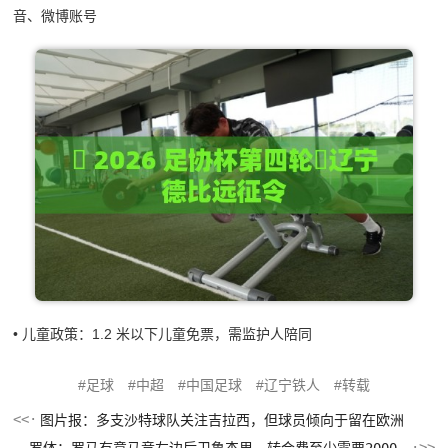
音、微博账号
• 儿童政策：1.2 米以下儿童免票，需监护人陪同
足球
中超
中国足球
辽宁铁人
转载
图片报：多支沙特球队关注吉拉西，但球员倾向于留在欧洲
罗体：罗马有意马竞左边后卫鲁杰里，转会费至少需要2000万欧元