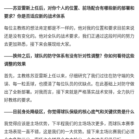
——苏亚雷斯上任后，对你个人的位置、前场配合有哪些新的部署和
要求？你是否适应新的战术体系
每位主教练的想法肯定都是不一样的，他对我的位置和要求目前来说
还是没有变化的。他对全队的战术要求，我们正通过这段时间的努力
去更加熟悉，接下来会展现给大家。
——换帅之后，球队的防守体系有没有针对性调整？你如何看待这些
调整的效果
首先，主教练苏亚雷斯上任以来，仔细研究了我们过往在防守端的失
误、每一粒丢球，也摸清了每位队员的优缺点。在此基础上对防守做
出了全新部署。对我而言，接下来就是严格落实战术安排，全力执行
好教练的要求。
——目前身处降级区，你觉得球队保级的核心底气和关键优势是什么
我觉得应该是主场优势，下半程我们的主场场次更多，而球队本赛季
主场表现一直不错，这是我们的一大优势。接下来主场比赛我们必须