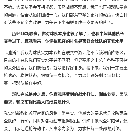
不错。大家从不会互相埋怨，虽然战绩不理想，我们也正视球队暴露
的问题，但全队始终团结一心。我们都渴望拿到更好的成绩，也会针
对这些不足全力改进，力争在下半程蜕变成一支更强的队伍。
——历经15场联赛，你对球队本身也很了解了，也和中超其他队伍
交手过了，直观看来，你觉得现在的排名是否符合球队的真实水平
卡迪斯：我认为球队实力本该处在联赛中游，绝不应该深陷降级区，
目前的排名和我们真实水平并不匹配。但是赛场之上总有各种不可控
的意外因素，我们能做的，就是把握好自身。接下来，我们一定要重
拾信心、稳住状态，把握每一次机会，全力以赴踢好剩余15场比
赛，把球队留在中超。
——球队完成换帅之后，你直观感受到的战术打法、训练节奏、团队
要求，和之前相比最大的改变是什么
我觉得新教练苏亚雷斯的风格非常务实。他最大的要求就是攻防两端
全队统一行动，同时对各项细节抠得很细。训练中他也全程陪伴，还
会亲自示范逼抢等动作，凡事亲力亲为，力求把每一处都做到位。