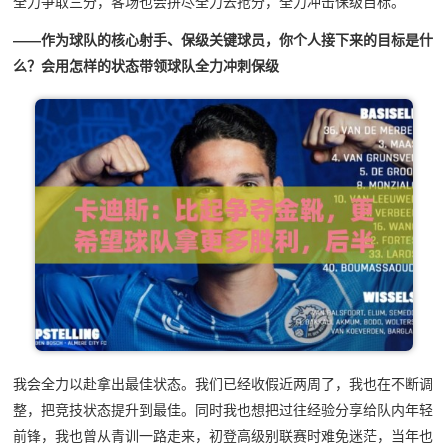
全力争取三分，客场也会拼尽全力去抢分，全力冲击保级目标。
——作为球队的核心射手、保级关键球员，你个人接下来的目标是什
么？会用怎样的状态带领球队全力冲刺保级
我会全力以赴拿出最佳状态。我们已经收假近两周了，我也在不断调
整，把竞技状态提升到最佳。同时我也想把过往经验分享给队内年轻
前锋，我也曾从青训一路走来，初登高级别联赛时难免迷茫，当年也