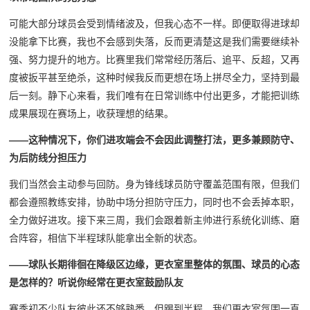
可能大部分球员会受到情绪波及，但我心态不一样。即便取得进球却
没能拿下比赛，我也不会感到失落，反而更清楚这是我们需要继续补
强、努力提升的地方。比赛里我们常常经历落后、追平、反超，又再
度被扳平甚至绝杀，这种时候我反而更想在场上拼尽全力，坚持到最
后一刻。静下心来看，我们唯有在日常训练中付出更多，才能把训练
成果展现在赛场上，收获理想的结果。
——这种情况下，你们进攻端会不会因此调整打法，更多兼顾防守、
为后防线分担压力
我们当然会主动参与回防。身为锋线球员防守覆盖范围有限，但我们
都会遵照教练安排，协助中场分担防守压力，同时也不会丢掉本职，
全力做好进攻。接下来三周，我们会跟着新主帅进行系统化训练、磨
合阵容，相信下半程球队能拿出全新的状态。
——球队长期徘徊在降级区边缘，更衣室里整体的氛围、球员的心态
是怎样的？听说你经常在更衣室鼓励队友
赛季初不少队友彼此还不够熟悉，但踢到半程，我们更衣室氛围一直