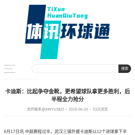
搜索
卡迪斯：比起争夺金靴，更希望球队拿更多胜利，后
半程全力抢分
合作联系@XINYUSEO
2026-06-20
53次浏览
6月17日讯 中超赛程过半，武汉三镇外援卡迪斯以12个进球拿下半