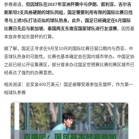
参赛邀请，
但因球队在2027年亚洲杯赛中与伊朗、叙利亚、吉尔吉
斯斯坦3支风格硬朗的球队同组，国足需要利用有限的国际比赛日找
寻与上述3队打法近似的球队热身。此外，国足已经确定在6月国际
比赛日先后与新加坡、泰国两支东南亚国家球队进行友谊赛
，因而基
本放弃参加东盟杯的打算。
据了解，国足正寻求在9月至10月的国际比赛日窗口期内与西亚、中
亚球队热身的可能性。比赛也基本确定会在国内城市举办。中国足协
之前已经公开征集赛区，部分曾承办过国足世预赛比赛的赛区城市已
经表达了强烈的办赛意愿。
相关阅读：总奖金400万美元！国足被曝受邀参加东盟杯，作为第一
档球队参赛