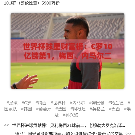
10.J罗（哥伦比亚）5900万镑
足球
C罗
梅西
世界杯
内马尔
姆巴佩
哈兰德
国家队
韩国
葡萄牙
法国
阿根廷
英格兰
巴西
埃
及
孙兴慜
世界杯进球贡献榜：贝利梅西21球前二，老穆勒大罗克洛泽分列3-5
迪马：国米可能将弗拉泰西加入引进詹卢卡·曼奇尼的交易