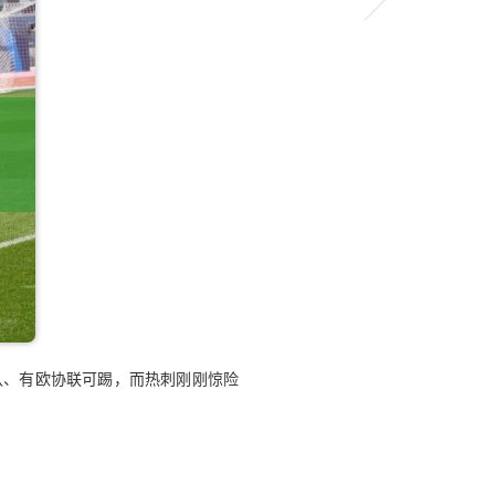
八、有欧协联可踢，而热刺刚刚惊险