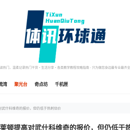
读热门，温柔记录热门干货・生活分享・各类教学教程攻略指南 - 只为做您身边最专业最齐
流湾
聚光台
奇点坊
千机匣
高对武什科维奇的报价，但仍低于热刺估价
布莱顿提高对武什科维奇的报价，但仍低于