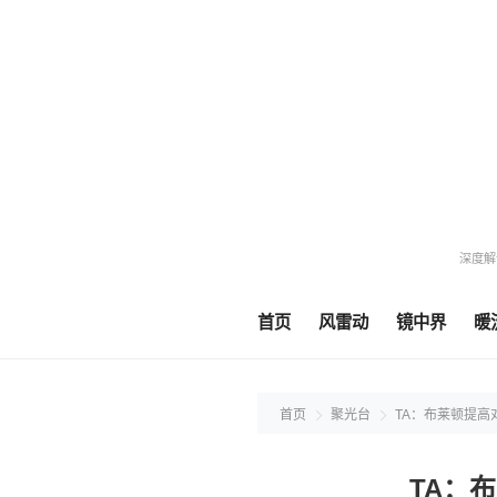
深度解
首页
风雷动
镜中界
暖
首页
聚光台
TA：布莱顿提
TA：