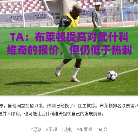
原，自他同意加盟以来，热刺已经换了四任主教练。布莱顿排名联赛第
展并不顺利，也可能让武什科维奇担忧自己的发展前景。
足球
英超
热刺
布莱顿
转会