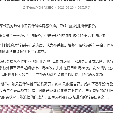
合作联系@XINYUSEO
2026-06-20
56次浏览
ic报道，布莱顿仍对热刺中卫武什科维奇感兴趣，已经向热刺提出新报价。
奇提出了一份改进后的报价，但仍未达到热刺对这位19岁后卫的估值。
。武什科维奇对转会持开放态度，认为布莱顿是培养年轻球员的好平台，同
刺刚刚从布莱顿签下了范赫克。
0万英镑转会费从克罗地亚俱乐部哈伊杜克加盟热刺，满18岁后正式入队，他与
季被外租至汉堡期间总计出场30次，其中在德甲出场28次，攻入6球，送
亚队的世界杯大名单，世界杯首战对阵英格兰的比赛，他也首发出场。
记者哈里斯分析称，如果武什科维奇最终离开，热刺只能怪自己。热刺下赛季没
过去三个赛季都在租借，可能已经觉得该稳定下来了。与阿森纳的萨利
的财务状况可能迫使他们放人，因为热刺拥有足坛最高的转会债务之一。