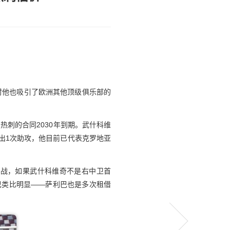
时他也吸引了欧洲其他顶级俱乐部的
热刺的合同2030年到期。武什科维
出1次助攻，他目前已代表克罗地亚
有欧战，如果武什科维奇不是右中卫首
巴类比明显——萨利巴也是多次租借