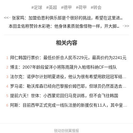
足球
英超
德甲
荷甲
转会
张家鸣：加盟伯恩利俱乐部是个很好的挑战，希望在这里进很多球
本田圭佑称赞铃木彩艳：他身体素质就像怪物一样，开大脚力度很大
相关内容
拜仁韩国行票价：最低价折合人民币229元，最高价约为2241元
1
博主：2007年龄段留洋小将陈雨晟升入帕塔科纳CF一线队
2
法尔克：诺伊尔计划明夏退役，他认为很有希望用欧冠冠军结束生涯
3
罗马诺：勒沃库森已经向巴黎报价姆巴耶，但球员仍然首选去利物浦
4
提前六天！世体：小西蒙尼回归马竞训练，但不会飞往韩国
5
阿斯：目前西甲正式完成一线队注册的新援仅有11人，其中皇马3人
6
锐动劲锐翼慢报