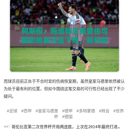
而球员目前正处于不合时宜的伤病恢复期，虽然皇家马德里依然被认
为处于最有利的位置，但如今围绕这笔交易的可行性已经出现了不少
疑问。
足球
西甲
皇家马德里
德甲
多特蒙德
转会
世界
杯
德国
哥伦比亚第二次世界杯开局两连胜，上次在2014年最终打进八强