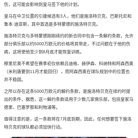
伤，这可能会影响到皇马签下他的计划。
皇马在中卫位置的引援候选有3人，他们是施洛特贝克、巴斯托尼和
鲁本·迪亚斯，其中首选是多特蒙德的施洛特贝克。
施洛特贝克与多特蒙德刚刚续约的新合同中包含一条解约条款，允许
部分俱乐部以约5000万欧元的价格将其带走，不过问题在于他的伤
病，这将使他至少到8月底才能恢复训练。
穆里尼奥不希望在赛季初仅依赖吕迪格、赫伊森、科纳特和阿森西奥
（米利唐要到11月才能回归），而阿森西奥在球队规划中的位置也
并不稳固。
之所以存在这条5000万欧元的解约条款，是施洛特贝克在续约时提
出的条件，据悉，这一解约条款适用于少数几家俱乐部，包括皇家马
德里、巴塞罗那和利物浦等。
值得注意的是，这一条款将在7月底到期，因此，任何想要签下施洛
特贝克的球队都必须加快行动。