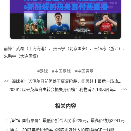
前锋：武磊（上海海港）、张玉宁（北京国安）、王钰栋（浙江）、
朱鹏宇（大连英博）
足球
中国足球
中国男足
踢球者：诺伊尔目前仍处于康复阶段，能否赶上最后一场热身赛存疑
2020年以来英超自由转会损失身价榜：利物浦2.13亿居首，曼联第二
相关内容
拜仁韩国行票价：最低价折合人民币229元，最高价约为2241元
1
博主：2007年龄段留洋小将陈雨晟升入帕塔科纳CF一线队
2