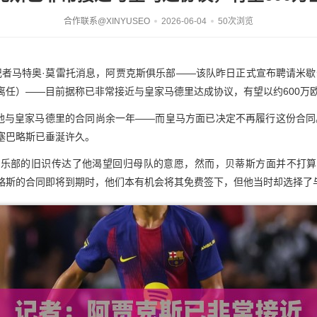
合作联系@XINYUSEO
2026-06-04
50次浏览
者马特奥·莫雷托消息，阿贾克斯俱乐部——该队昨日正式宣布聘请米歇
离任）——目前据称已非常接近与皇家马德里达成协议，有望以约
600
万
他与皇家马德里的合同尚余一年——而皇马方面已决定不再履行这份合同
塞巴略斯已垂涎许久。
俱乐部的旧识传达了他渴望回归母队的意愿，然而，贝蒂斯方面并不打算
略斯的合同即将到期时，他们本有机会将其免费签下，但他当时却选择了