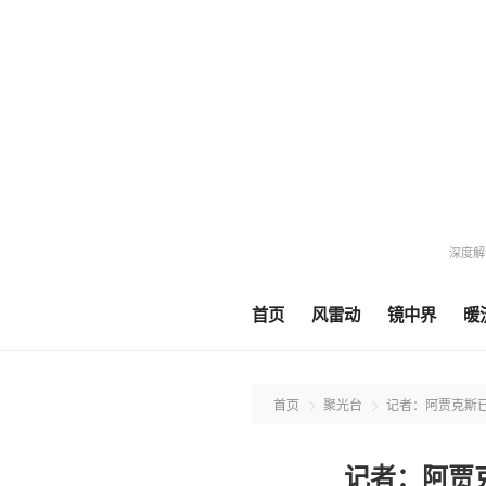
深度解
首页
风雷动
镜中界
暖
首页
聚光台
记者：阿贾克斯
记者：阿贾