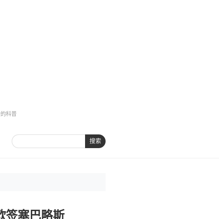
全的科普
搜索
欧签塞巴略斯