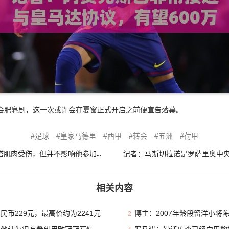
会肥皂剧，这一次或许会在夏窗正式开启之前便宣告落幕。
足球
皇家马德里
西甲
转会
五洲
荷甲
乌拉圭国家队官方：阿拉斯凯塔肌肉受伤，但并不影响他参加世界杯
相关内容
币229元，最高价约为2241元
博主：2007年龄段留洋小将
2