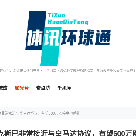
读热门，温柔记录热门干货・生活分享・各类教学教程攻略指南 - 只为做您身边最专业最齐
流湾
聚光台
奇点坊
千机匣
已非常接近与皇马达协议，有望600万欧签塞巴略斯
克斯已非常接近与皇马达协议，有望600万