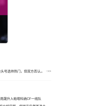
记者：马斯切拉诺是罗萨里奥中央头号选帅热门，但双方否认有谈判
陈雨晟升入帕塔科纳CF一线队