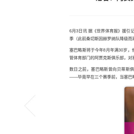
6月3日讯
据《世界体育报》援引记
季（此前桑切斯因赫罗纳队降级而
塞巴略斯将于今年
8
月年满
30
岁，
管体育部门的阿贾克斯俱乐部，对
数日之前，塞巴略斯曾向贝蒂斯
——毕竟早在三个赛季前，当塞巴