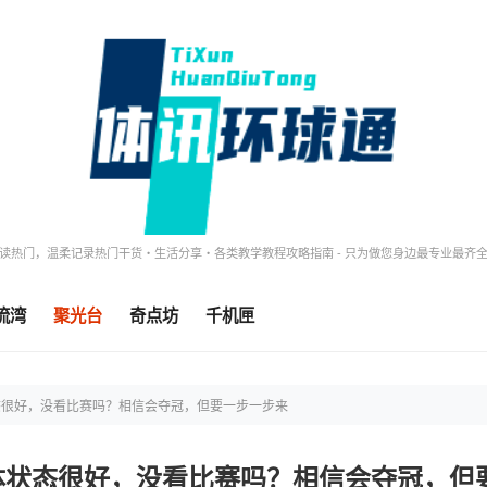
读热门，温柔记录热门干货・生活分享・各类教学教程攻略指南 - 只为做您身边最专业最齐
流湾
聚光台
奇点坊
千机匣
态很好，没看比赛吗？相信会夺冠，但要一步一步来
体状态很好，没看比赛吗？相信会夺冠，但