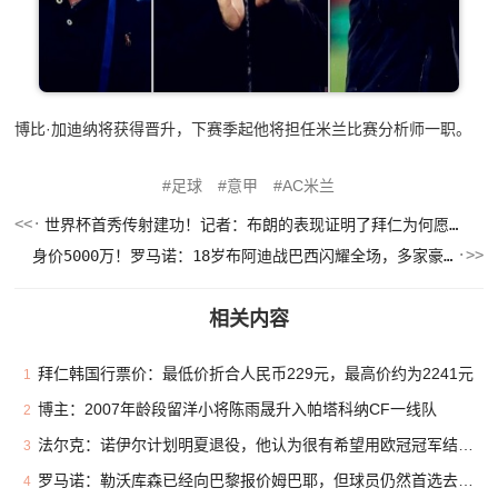
博比·加迪纳将获得晋升，下赛季起他将担任米兰比赛分析师一职。
足球
意甲
AC米兰
世界杯首秀传射建功！记者：布朗的表现证明了拜仁为何愿出5500万
身价5000万！罗马诺：18岁布阿迪战巴西闪耀全场，多家豪门已行动
相关内容
拜仁韩国行票价：最低价折合人民币229元，最高价约为2241元
1
博主：2007年龄段留洋小将陈雨晟升入帕塔科纳CF一线队
2
法尔克：诺伊尔计划明夏退役，他认为很有希望用欧冠冠军结束生涯
3
罗马诺：勒沃库森已经向巴黎报价姆巴耶，但球员仍然首选去利物浦
4