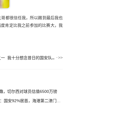
大哥都很信任我，所以踢到最后我也
强度肯定比我之前参加的比赛大，我
巴坎布：葡萄牙是世界最佳球队之一 我十分想念昔日的国安队友
，切尔西对球员估值6500万镑
国安92%居首，海港第二津门虎第三