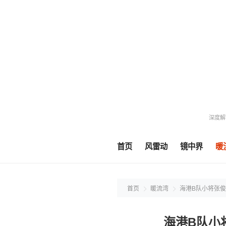
深度解
首页
风雷动
镜中界
暖
首页
暖流湾
海港B队小将张
海港B队小