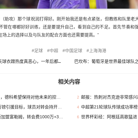
“（助攻）那个球祝润打得好。刚开始我还是有点紧张，但教练和队里老
不管在哪都好好训练，还是要提升自己，看到自己的不足。首先节奏和
在场上的选择以及与队友的配合方面也还需要提高。”
足球
中超
中国足球
上海海港
基恩炮轰世界杯太太团：穿丈夫球衣蹭热度真恶心，一年后都离婚了
相关内容
，德科希望保持对他未来的控制权
邮报：热刺对杰克逊非常感兴趣
2
镑引援目标，球员对转会持开放态度
中超第21轮球队传球成功率榜：
4
富勒姆，转会费1000万+30%二转
世界杯彩经：阿根廷高歌猛进
6