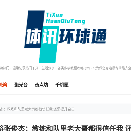
读热门，温柔记录热门干货・生活分享・各类教学教程攻略指南 - 只为做您身边最专业最齐
流湾
聚光台
奇点坊
千机匣
俊杰：教练和队里老大哥都很信任我 还需提升自己
将张俊杰：教练和队里老大哥都很信任我 