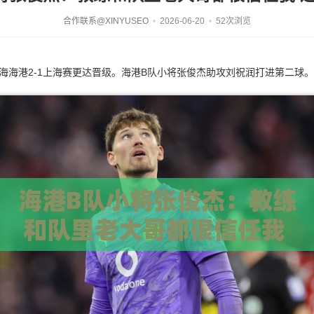
合作联系@XINYUSEO
2026-06-20
52次浏览
，上海海港2-1上海赛更达晋级。海港B队小将张俊杰助攻刘祝润打进第二球。