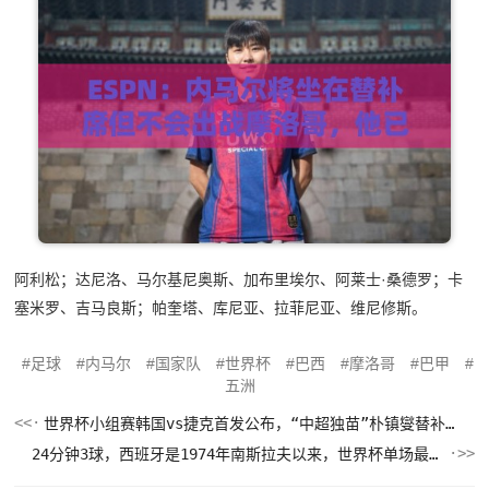
阿利松；达尼洛、马尔基尼奥斯、加布里埃尔、阿莱士·桑德罗；卡
塞米罗、吉马良斯；帕奎塔、库尼亚、拉菲尼亚、维尼修斯。
足球
内马尔
国家队
世界杯
巴西
摩洛哥
巴甲
五洲
世界杯小组赛韩国vs捷克首发公布，“中超独苗”朴镇燮替补待命
24分钟3球，西班牙是1974年南斯拉夫以来，世界杯单场最快3球队伍