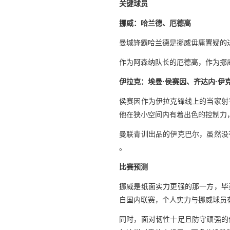
关键球员
挪威：哈兰德、厄德高
曼城锋霸哈兰德是挪威毋庸置疑的
作为阿森纳队长的厄德高，作为挪
伊拉克：埃曼·侯赛因、齐达内·伊
侯赛因作为伊拉克锋线上的当家射
他在狭小空间内有着出色的控制力
曼联青训出品的伊克巴尔，虽然没
。
比赛预测
挪威是纸面实力更强的那一方，毕
自国内联赛，个人实力与挪威球员
同时，面对韧性十足且防守顽强的