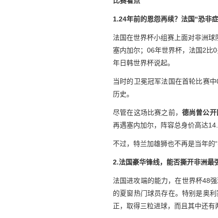
比赛看点
1.24年前的恩怨再续？法国“恐非
法国在世界杯小组赛上面对非洲球
塞内加尔；06年世界杯，法国2比0
年日韩世界杯说起。
当时的卫冕冠军法国在首轮比赛中
历史。
尽管在这场比赛之前，
德尚曾公开
再遇塞内加尔，阵容总身价高达14
不过，特兰加雄狮也不再是当年的
2.法国豪华锋线，能否撕开非洲最
法国进攻端的能力，在世界杯48
的夏窗热门球员存在。特别是奥利
正，取得三粒进球，而且其中还有