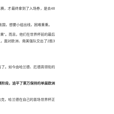
赛，才最终拿到了入场券，是去48
法国，想要小组出线，困难重重。
果”。而且，他们在世界杯前的最后
，面对欧洲、南美强队交出了2胜3
情了。如今由哈兰德、厄德高领衔的
赛阶段，追平了莱万保持的单届欧洲
拉克，哈兰德在自己的首场世界杯正