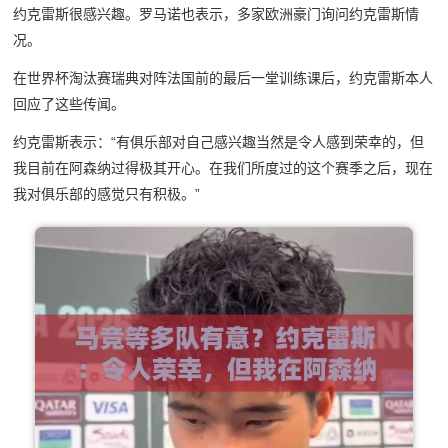
约克雷斯很感兴趣。罗马诺也表示，多家欧洲豪门询问约克雷斯情
况。
在世界杯淘汰赛瑞典对阵法国前的最后一堂训练课后，约克雷斯本人
回应了这些传闻。
约克雷斯表示：“有俱乐部对自己感兴趣当然是令人感到荣幸的，但
我目前在阿森纳过得极其开心。在我们所度过的这个赛季之后，现在
我对俱乐部的感觉只有积极。”