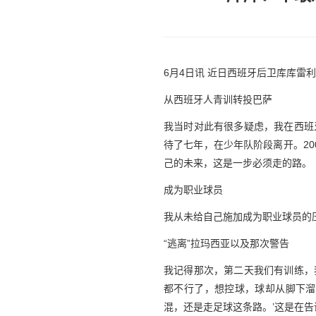
6月4日讯 近日西班牙后卫库库
从西班牙人青训转投巴萨
我当时对此有很多疑虑，我在西班
待了七年，在少年队阶段离开。2
己的未来，这是一步必须走的路。
成为职业球员
我从未给自己施加成为职业球员的
“逃离”拉玛西亚以及那次警告
我记得那次，第二天我们有训练，
都不行了，想控球，球却从脚下溜
混，还是走足球这条路。’这是在