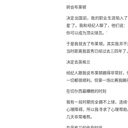
转会布莱顿
决定出国前，我的职业生涯陷入了
星’了。我和经纪人聊了，他们说
你可以成为顶尖球员。’
于是我就去了布莱顿。其实我并不
当时距离我首秀已经过去三四年了
决定去英格兰
经纪人跟我说布莱顿踢得非常好，
一切都很顺利。但第一场比赛我踢
在切尔西最糟糕的时刻
我有一段时期完全踢不上球，连续
心理障碍，所以我寻求了心理帮助
几天非常难熬。
在英格兰的作息时间