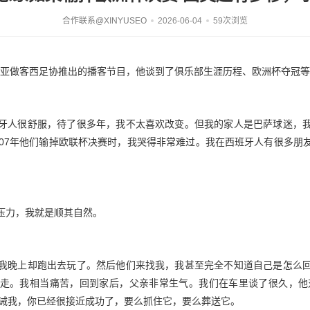
合作联系@XINYUSEO
2026-06-04
59次浏览
雷利亚做客西足协推出的播客节目，他谈到了俱乐部生涯历程、欧洲杯夺冠
牙人很舒服，待了很多年，我不太喜欢改变。但我的家人是巴萨球迷，
007年他们输掉欧联杯决赛时，我哭得非常难过。我在西班牙人有很多朋
压力，我就是顺其自然。
我晚上却跑出去玩了。然后他们来找我，我甚至完全不知道自己是怎么
走。我相当痛苦，回到家后，父亲非常生气。我们在车里谈了很久，他
告诫我，你已经很接近成功了，要么抓住它，要么葬送它。