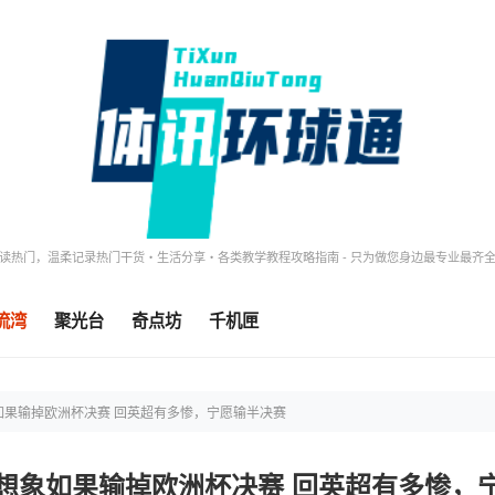
读热门，温柔记录热门干货・生活分享・各类教学教程攻略指南 - 只为做您身边最专业最齐
流湾
聚光台
奇点坊
千机匣
如果输掉欧洲杯决赛 回英超有多惨，宁愿输半决赛
想象如果输掉欧洲杯决赛 回英超有多惨，