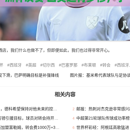
酒店，我们什么也做不了，但即便如此，我们也过得非常开心。
杯
西班牙
英超
切尔西
巴塞罗那
布莱顿
转会
西班牙
现下滑，巴萨明确目标是补强锋线
相关内容
，德科希望保持对他未来的控制权
邮报：热刺对杰克逊非常感兴趣
2
镑引援目标，球员对转会持开放态度
中超第21轮球队传球成功率榜：
4
富勒姆，转会费1000万+30%二转
世界杯彩经：阿根廷高歌猛进
6