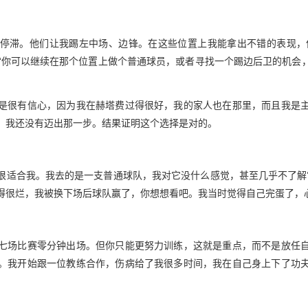
停滞。他们让我踢左中场、边锋。在这些位置上我能拿出不错的表现，
：‘你可以继续在那个位置上做个普通球员，或者寻找一个踢边后卫的机会
是很有信心，因为我在赫塔费过得很好，我的家人也在那里，而且我是
，我还没有迈出那一步。结果证明这个选择是对的。
很适合我。我去的是一支普通球队，我对它没什么感觉，甚至几乎不了解它
得很烂，我被换下场后球队赢了，你想想看吧。我当时觉得自己完蛋了，
七场比赛零分钟出场。但你只能更努力训练，这就是重点，而不是放任
。我开始跟一位教练合作，伤病给了我很多时间，我在自己身上下了功