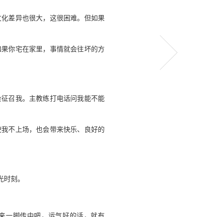
文化差异也很大，这很困难。但如果
如果你宅在家里，事情就会往坏的方
会征召我。主教练打电话问我能不能
使我不上场，也会带来快乐、良好的
光时刻。
来一脚传中吧，运气好的话，就有