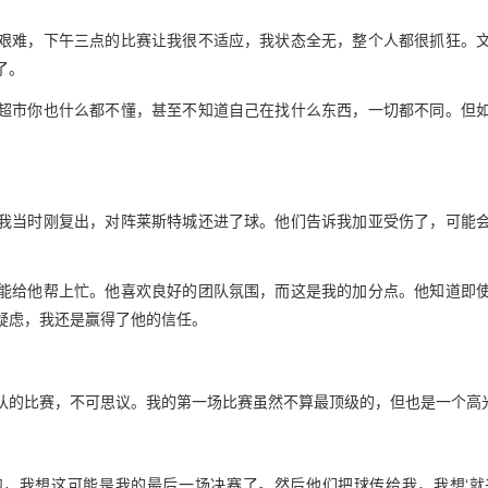
艰难，下午三点的比赛让我很不适应，我状态全无，整个人都很抓狂。
了。
超市你也什么都不懂，甚至不知道自己在找什么东西，一切都不同。但
我当时刚复出，对阵莱斯特城还进了球。他们告诉我加亚受伤了，可能
能给他帮上忙。他喜欢良好的团队氛围，而这是我的加分点。他知道即
疑虑，我还是赢得了他的信任。
队的比赛，不可思议。我的第一场比赛虽然不算最顶级的，但也是一个高
跑，我想这可能是我的最后一场决赛了。然后他们把球传给我，我想‘就