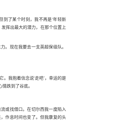
但到了某个时刻，我不再是‘年轻新
，发挥出最大的潜力，在那个位置上
主力。现在我要去一支英超保级队。
。我抱着信念说‘走吧’，幸运的是
心情跌到了谷底。
自流或找借口。在切尔西我一度陷入
夫，作息时间也变了。但我康复的头