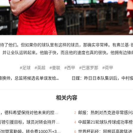
亏待了他们。但如果你的球队里有这样的球员，那确实非常棒。有弗兰基·
，并让全队运转起来。他脑子快，而且他的速度也真的很快。他拥有边锋的
足球
英超
曼联
西甲
巴塞罗那
荷甲
尴尬失误！荷媒：前进之鹰酝酿换帅，总监将候选名单误发给主教练
相关内容
，德科希望保持对他未来的控制权
邮报：热刺对杰克逊非常感兴趣
2
镑引援目标，球员对转会持开放态度
中超第21轮球队传球成功率榜：
4
富勒姆，转会费1000万+30%二转
世界杯彩经：阿根廷高歌猛进
6