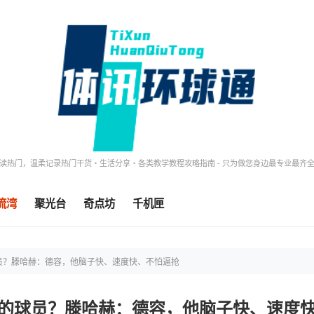
读热门，温柔记录热门干货・生活分享・各类教学教程攻略指南 - 只为做您身边最专业最齐
流湾
聚光台
奇点坊
千机匣
员？滕哈赫：德容，他脑子快、速度快、不怕逼抢
的球员？滕哈赫：德容，他脑子快、速度