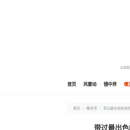
深度解
首页
风雷动
镜中界
暖
首页
暖流湾
带过最出色的球
带过最出色