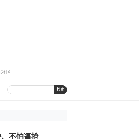
全的科普
搜索
快、不怕逼抢