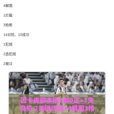
4解围
1拦截
3抢断
14对抗、10成功
1犯规
2造犯规
2被过