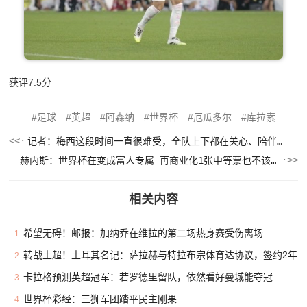
获评7.5分
足球
英超
阿森纳
世界杯
厄瓜多尔
库拉索
记者：梅西这段时间一直很难受，全队上下都在关心、陪伴和安抚他
赫内斯：世界杯在变成富人专属 再商业化1张中等票也不该2千美金
相关内容
希望无碍！邮报：加纳乔在维拉的第二场热身赛受伤离场
1
转战土超！土耳其名记：萨拉赫与特拉布宗体育达协议，签约2年
2
卡拉格预测英超冠军：若罗德里留队，依然看好曼城能夺冠
3
世界杯彩经：三狮军团踏平民主刚果
4