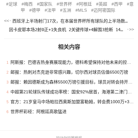
足球
梅西
国家队
世界杯
阿根廷
英超
西甲
意
甲
德甲
法甲
五洲
MLS
迈阿密国际
西班牙上半场射门17次，在本届世界杯所有球队的上半场数据中居首
因卡皮耶本场2射0正+1失良机 2关键传球+4解围3抢断 14对抗10成功
相关内容
阿斯报：巴德吉热身赛展现能力，德科希望保持对他未来的控制权
1
邮报：热刺对杰克逊非常感兴趣，切尔西对球员估值6500万镑
2
邮报：赖因德斯成为森林5500万镑引援目标，球员对转会持开放态度
3
中超第21轮球队传球成功率榜：国安92%居首，海港第二津门虎第三
4
官方：21岁皇马中场帕拉西奥斯加盟富勒姆，转会费1000万+30%二转
5
世界杯彩经：阿根廷高歌猛进
6