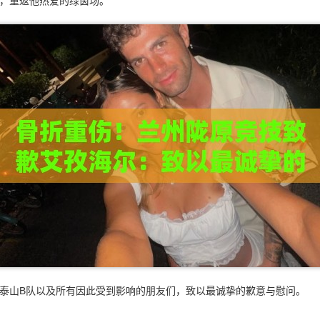
复，重返他热爱的绿茵场。
东泰山B队以及所有因此受到影响的朋友们，致以最诚挚的歉意与慰问。