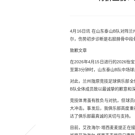
4月16日讯 在山东泰山B队对阵
尔，伤势初步诊断是右胫腓骨中段
致歉文章
在2026年4月15日进行的20
至第3分钟时，山东泰山B队中场球
对此，兰州陇原竞技足球俱乐部全
B队全体成员致以最诚挚的歉意和
竞技体育虽有胜负与对抗，但球员
大冲击。事发后，我俱乐部高度重
达了俱乐部最真诚的关切与支持。
目前，艾孜海尔·塔西麦麦提正在