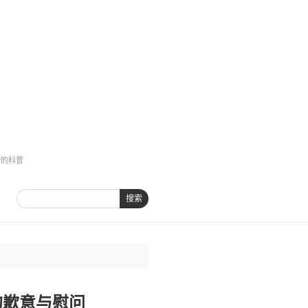
全的科普
搜索
的歉意与慰问