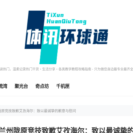
读热门，温柔记录热门干货・生活分享・各类教学教程攻略指南 - 只为做您身边最专业最齐
流湾
聚光台
奇点坊
千机匣
陇原竞技致歉艾孜海尔：致以最诚挚的歉意与慰问
兰州陇原竞技致歉艾孜海尔：致以最诚挚