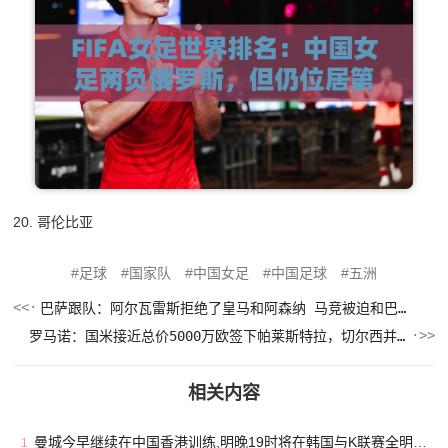
20. 哥伦比亚
足球
国家队
中国女足
中国足球
五洲
巴萨跟队：阿尔瓦雷斯拒绝了皇马和阿森纳 马竞被迫和巴萨谈判
罗马诺：国米接近总价5000万欧签下帕莱斯特拉，切尔西并未报价
相关内容
曼城今早继续在中国香港训练,明晚19时将在韩国与K联赛全明星热身
1