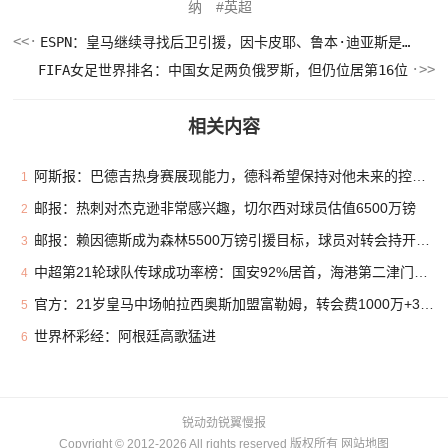
纳
英超
ESPN：皇马继续寻找后卫引援，因卡皮耶、鲁本·迪亚斯是目标
FIFA女足世界排名：中国女足两负俄罗斯，但仍位居第16位
相关内容
阿斯报：巴德吉热身赛展现能力，德科希望保持对他未来的控制权
1
邮报：热刺对杰克逊非常感兴趣，切尔西对球员估值6500万镑
2
邮报：赖因德斯成为森林5500万镑引援目标，球员对转会持开放态度
3
中超第21轮球队传球成功率榜：国安92%居首，海港第二津门虎第三
4
官方：21岁皇马中场帕拉西奥斯加盟富勒姆，转会费1000万+30%二转
5
世界杯彩经：阿根廷高歌猛进
6
锐动劲锐翼慢报
Copyright © 2012-2026 All rights reserved 版权所有
网站地图