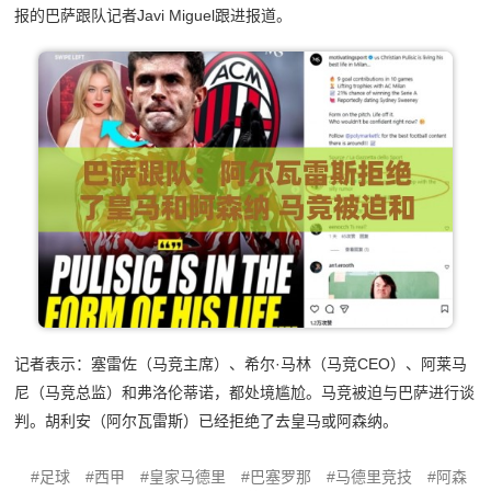
报的巴萨跟队记者Javi Miguel跟进报道。
记者表示：塞雷佐（马竞主席）、希尔·马林（马竞CEO）、阿莱马
尼（马竞总监）和弗洛伦蒂诺，都处境尴尬。马竞被迫与巴萨进行谈
判。胡利安（阿尔瓦雷斯）已经拒绝了去皇马或阿森纳。
足球
西甲
皇家马德里
巴塞罗那
马德里竞技
阿森